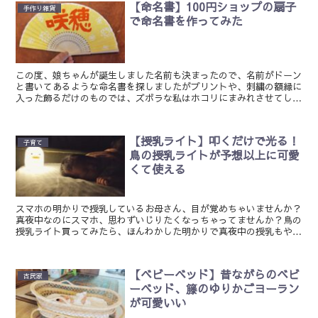
【命名書】100円ショップの扇子
手作り雑貨
で命名書を作ってみた
この度、娘ちゃんが誕生しました名前も決まったので、名前がドーン
と書いてあるような命名書を探しましたがプリントや、刺繍の額縁に
入った飾るだけのものでは、ズボラな私はホコリにまみれさせてしま
うなと。。何か、飾る以外の使えるものがいいなァという事...
【授乳ライト】叩くだけで光る！
子育て
鳥の授乳ライトが予想以上に可愛
くて使える
スマホの明かりで授乳しているお母さん、目が覚めちゃいませんか？
真夜中なのにスマホ、思わずいじりたくなっちゃってませんか？鳥の
授乳ライト買ってみたら、ほんわかした明かりで真夜中の授乳もやり
やすくなりました
【ベビーベッド】昔ながらのベビ
古民家
ーベッド、籐のゆりかごヨーラン
が可愛いい