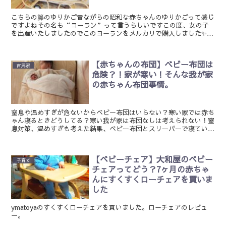
こちらの籐のゆりかご昔ながらの昭和な赤ちゃんのゆりかごって感じ
ですよねその名も“ヨーラン”って言うらしいですこの度、女の子
を出産いたしましたのでこのヨーランをメルカリで購入しました✨古
民家×赤ちゃん×ヨーラン我が家は築150年ほどの古民家古...
【赤ちゃんの布団】ベビー布団は
古民家
危険？！家が寒い！そんな我が家
の赤ちゃん布団事情。
窒息や温めすぎが危ないからベビー布団はいらない？寒い家では赤ち
ゃん寝るときどうしてる？寒い我が家は布団なしは考えられない！窒
息対策、温めすぎも考えた結果、ベビー布団とスリーパーで寝ていま
す
【ベビーチェア】大和屋のベビー
子育て
チェアってどう？7ヶ月の赤ちゃ
んにすくすくローチェアを買いま
した
ymatoyaのすくすくローチェアを買いました。ローチェアのレビュ
ー。