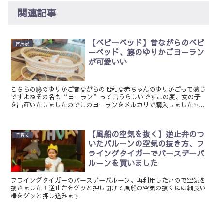
関連記事
【ベビーベッド】昔ながらのベビ
古民家
ーベッド、籐のゆりかごヨーラン
が可愛いい
こちらの籐のゆりかご昔ながらの昭和な赤ちゃんのゆりかごって感じ
ですよねその名も“ヨーラン”って言うらしいですこの度、女の子
を出産いたしましたのでこのヨーランをメルカリで購入しました✨古
民家×赤ちゃん×ヨーラン我が家は築150年ほどの古民家古...
【風船の空気を抜く】逆止弁のつ
子育て
いたバルーンの空気の抜き方、フ
ライングタイガーでバースデーバ
ルーンを買いました
フライングタイガーのバースデーバルーン。再利用したいので空気を
抜きました！逆止弁をグッと押し開けて風船の空気の抜くには細長い
棒をグッと押し込みます