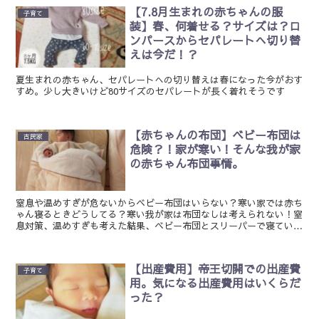
【7.8月生まれの赤ちゃんの服
子育て
装】春、何着せる？サイズは？ロ
ンパースからセパレートへ切り替
えは今だ！？
夏生まれの赤ちゃん、セパレートへの切り替えは春になった今がおす
すめ。少し大きいけど80サイズのセパレートが長く着れそうです
【赤ちゃんの布団】ベビー布団は
古民家
危険？！家が寒い！そんな我が家
の赤ちゃん布団事情。
窒息や温めすぎが危ないからベビー布団はいらない？寒い家では赤ち
ゃん寝るときどうしてる？寒い我が家は布団なしは考えられない！窒
息対策、温めすぎも考えた結果、ベビー布団とスリーパーで寝ていま
す
【出産費用】帝王切開での出産費
子育て
用。気になる出産費用はいくらだ
った？