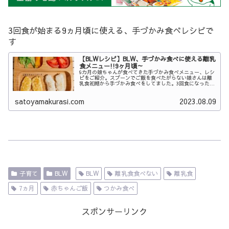
3回食が始まる9ヵ月頃に使える、手づかみ食べレシピで
す
【BLWレシピ】BLW、手づかみ食べに使える離乳
食メニュー!!9ヶ月頃～
9カ月の娘ちゃんが食べてきた手づかみ食べメニュー、レシ
ピをご紹介。スプーンでご飯を食べたがらない娘さんは離
乳食初期から手づかみ食べをしてました。3回食になった
今、ちょっとでも楽にしたくメニューを定番化し乗り越え
てきました
satoyamakurasi.com
2023.08.09
子育て
BLW
BLW
離乳食食べない
離乳食
7ヵ月
赤ちゃんご飯
つかみ食べ
スポンサーリンク