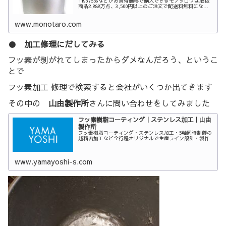
11937556などがお買得価格で購入できるモノタロウは取扱
商品2,888万点、3,500円以上のご注文で配送料無料になる
通販サイトです。
www.monotaro.com
●
加工修理にだしてみる
フッ素が剥がれてしまったからダメなんだろう、というこ
とで
フッ素加工 修理で検索すると会社がいくつか出てきます
その中の
山由製作所
さんに問い合わせをしてみました
フッ素樹脂コーティング｜ステンレス加工｜山由
製作所
フッ素樹脂コーティング・ステンレス加工・5軸同時制御の
超精密加工など全行程オリジナルで生産ライン設計・製作
www.yamayoshi-s.com