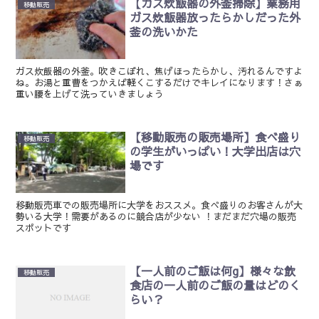
【ガス炊飯器の外釜掃除】業務用
移動販売
ガス炊飯器放ったらかしだった外
釜の洗いかた
ガス炊飯器の外釜。吹きこぼれ、焦げほったらかし、汚れるんですよ
ね。お湯と重曹をつかえば軽くこするだけでキレイになります！さぁ
重い腰を上げて洗っていきましょう
【移動販売の販売場所】食べ盛り
移動販売
の学生がいっぱい！大学出店は穴
場です
移動販売車での販売場所に大学をおススメ。食べ盛りのお客さんが大
勢いる大学！需要があるのに競合店が少ない ！まだまだ穴場の販売
スポットです
【一人前のご飯は何g】様々な飲
移動販売
食店の一人前のご飯の量はどのく
らい？