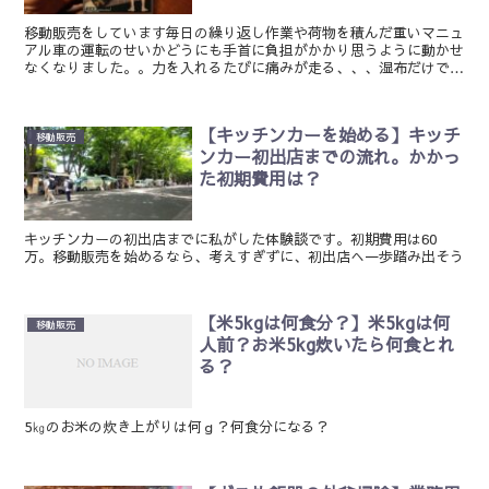
移動販売をしています毎日の繰り返し作業や荷物を積んだ重いマニュ
アル車の運転のせいかどうにも手首に負担がかかり思うように動かせ
なくなりました。。力を入れるたびに痛みが走る、、、湿布だけでは
ごまかしきれないのでサポーターを買ってみましたバンテリ...
【キッチンカーを始める】キッチ
移動販売
ンカー初出店までの流れ。かかっ
た初期費用は？
キッチンカーの初出店までに私がした体験談です。初期費用は60
万。移動販売を始めるなら、考えすぎずに、初出店へ一歩踏み出そう
【米5kgは何食分？】米5kgは何
移動販売
人前？お米5kg炊いたら何食とれ
る？
5㎏のお米の炊き上がりは何ｇ？何食分になる？