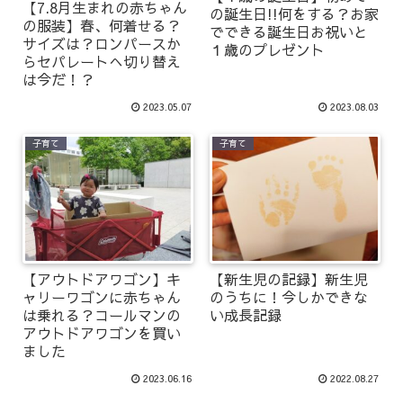
【7.8月生まれの赤ちゃん
の誕生日!!何をする？お家
の服装】春、何着せる？
でできる誕生日お祝いと
サイズは？ロンパースか
１歳のプレゼント
らセパレートへ切り替え
は今だ！？
2023.05.07
2023.08.03
子育て
子育て
【アウトドアワゴン】キ
【新生児の記録】新生児
ャリーワゴンに赤ちゃん
のうちに！今しかできな
は乗れる？コールマンの
い成長記録
アウトドアワゴンを買い
ました
2023.06.16
2022.08.27