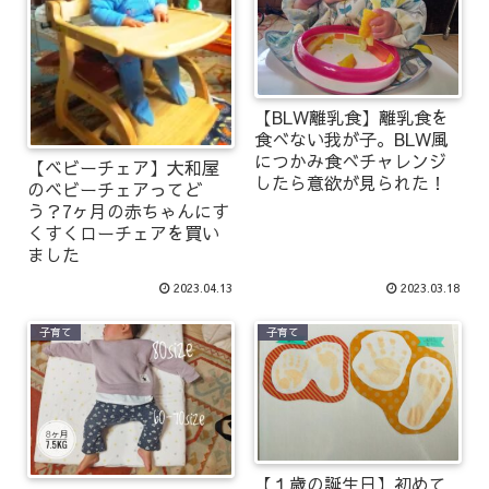
【BLW離乳食】離乳食を
食べない我が子。BLW風
につかみ食べチャレンジ
【ベビーチェア】大和屋
したら意欲が見られた！
のベビーチェアってど
う？7ヶ月の赤ちゃんにす
くすくローチェアを買い
ました
2023.04.13
2023.03.18
子育て
子育て
【１歳の誕生日】初めて