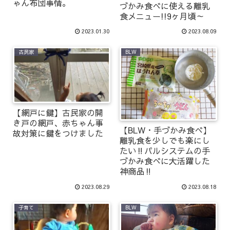
ゃん布団事情。
づかみ食べに使える離乳
食メニュー!!9ヶ月頃～
2023.01.30
2023.08.09
古民家
BLW
【網戸に鍵】古民家の開
き戸の網戸、赤ちゃん事
【BLW・手づかみ食べ】
故対策に鍵をつけました
離乳食を少しでも楽にし
たい‼パルシステムの手
づかみ食べに大活躍した
神商品‼
2023.08.29
2023.08.18
子育て
BLW