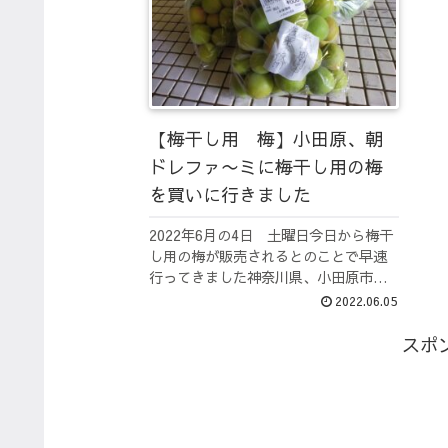
【梅干し用 梅】小田原、朝
ドレファ〜ミに梅干し用の梅
を買いに行きました
2022年6月の4日 土曜日今日から梅干
し用の梅が販売されるとのことで早速
行ってきました神奈川県、小田原市の
朝ドレファ〜ミ12:30到着売り切れ寸前
2022.06.05
でしたーっ！！なんとか梅干し用→十
郎梅 ３kgシロップ用→白加賀 2kgほ
スポ
んと、最後の袋を全...