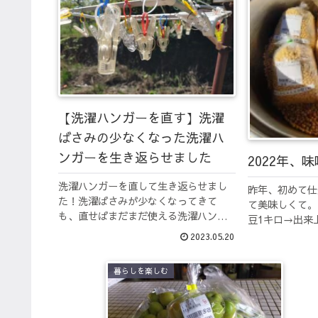
【洗濯ハンガーを直す】洗濯
ばさみの少なくなった洗濯ハ
ンガーを生き返らせました
2022年、
洗濯ハンガーを直して生き返らせまし
昨年、初めて仕
た！洗濯ばさみが少なくなってきて
て美味しくて。
も、直せばまだまだ使える洗濯ハンガ
豆1キロ→出来
ー
月ほどで使い終
2023.05.20
友達の分も入れて
ます！今年も、
暮らしを楽しむ
豆2月上旬、神奈