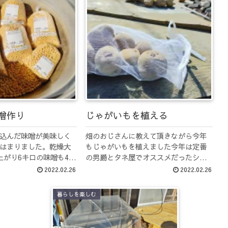
味噌作り
じゃがいもを植える
込んだ味噌が美味しく
畑のおじさんに教えて頂きながら今年
はまりました。乾燥大
もじゃがいもを植えました今年は定番
上がり6キロの味噌も4ヶ
の男爵とタネ屋でオススメだったシン
わりそうなので今年は
シア、キタカムイ計3キロお店に並ばな
2022.02.26
2022.02.26
6.5キロ(乾燥)仕込み
いものを育てられるのが自家栽培のい
もちろん津久井在来大
いところですねどんなお味か、楽しみ
暮らしを楽しむ
川県厚木、...
です昨年は変り種じゃがいもが近所
の...