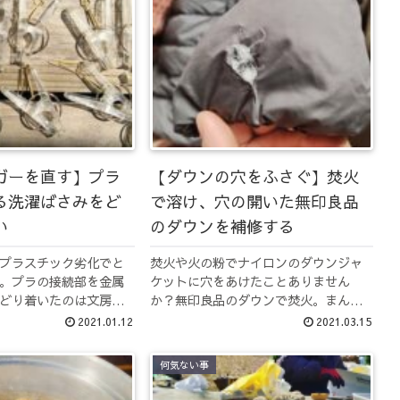
ガーを直す】プラ
【ダウンの穴をふさぐ】焚火
る洗濯ばさみをど
で溶け、穴の開いた無印良品
い
のダウンを補修する
プラスチック劣化でと
焚火や火の粉でナイロンのダウンジャ
。プラの接続部を金属
ケットに穴をあけたことありません
どり着いたのは文房具
か？無印良品のダウンで焚火。まんま
リップを使って洗濯ハ
と穴をあけました。羽が飛んで行って
2021.01.12
2021.03.15
みました。洗濯ハンガ
しまうので、100円ショップの補修シー
ルで穴をふさいで補修しました。
何気ない事