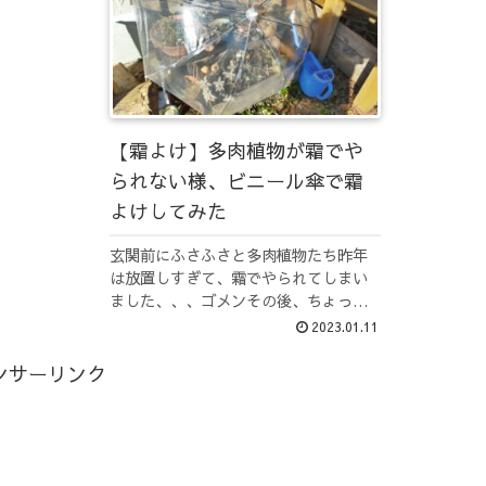
【霜よけ】多肉植物が霜でや
られない様、ビニール傘で霜
よけしてみた
玄関前にふさふさと多肉植物たち昨年
は放置しすぎて、霜でやられてしまい
ました、、、ゴメンその後、ちょっと
づつ復活し始め、ここまでなりました
2023.01.11
今年は霜でやられないよう対策しなき
ゃな、、とビニール傘を被せてみるこ
ンサーリンク
とにしました！悪くない！持ちて部分
が...