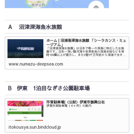
A 沼津深海魚水族館
ホーム | 沼津港深海水族館 「シーラカンス・ミュ
ージアム」
「沼津港深海水族館」は日本で唯一の深海に特化した水族
館です。日本一深い駿河湾や世界各地の深海生物などを常
時100種以上が展示し、また3憶5千万年前から深海で生き続
けている“生きる化石”シーラカンスの冷凍個体2体とはく
製3体を見ることができます。
www.numazu-deepsea.com
B 伊東 1泊目なぎさ公園駐車場
市営駐車場|（公財）伊東市振興公社
伊東市営駐車場（４ヶ所）の案内
itokousya.sun.bindcloud.jp