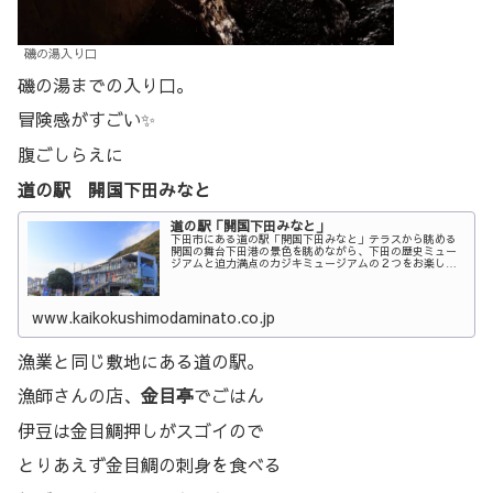
磯の湯入り口
磯の湯までの入り口。
冒険感がすごい✨
腹ごしらえに
道の駅 開国下田みなと
道の駅「開国下田みなと」
下田市にある道の駅「開国下田みなと」テラスから眺める
開国の舞台下田港の景色を眺めながら、下田の歴史ミュー
ジアムと迫力満点のカジキミュージアムの２つをお楽しみ
頂けます！
www.kaikokushimodaminato.co.jp
漁業と同じ敷地にある道の駅。
漁師さんの店、
金目亭
でごはん
伊豆は金目鯛押しがスゴイので
とりあえず金目鯛の刺身を食べる