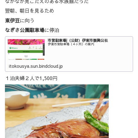
なかなか見ごたえのある水族館だった
翌朝、朝日を見るため
東伊豆
に向う
なぎさ公園駐車場
に停泊
市営駐車場|（公財）伊東市振興公社
伊東市営駐車場（４ヶ所）の案内
itokousya.sun.bindcloud.jp
１泊夫婦２人で1,500円