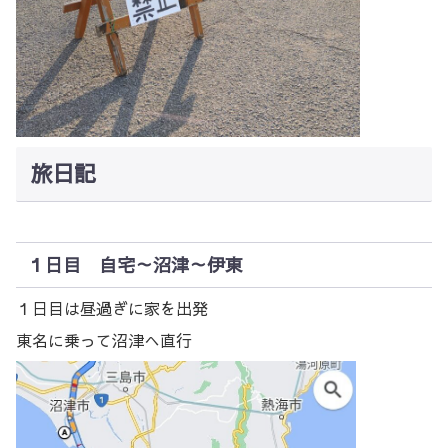
旅日記
１日目 自宅～沼津～伊東
１日目は昼過ぎに家を出発
東名に乗って沼津へ直行