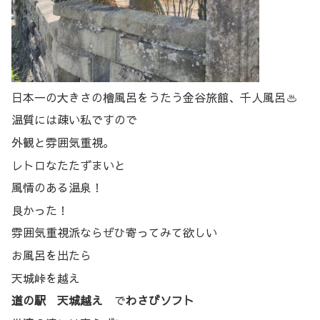
日本一の大きさの檜風呂をうたう金谷旅館、千人風呂♨️
温質には疎い私ですので
外観と雰囲気重視。
レトロなたたずまいと
風情のある温泉！
良かった！
雰囲気重視派ならぜひ寄ってみて欲しい
お風呂を出たら
天城峠を越え
道の駅 天城越え
で
わさびソフト