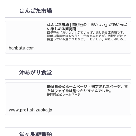
はんばた市場
はんばた市場 | 西伊豆の「おいしい」がめいっぱ
い楽しめる直売所
西伊豆の「おいしい」がめいっぱい楽しめる直売所です。
新鮮な海産物はもちろん、干物や本わさび、西伊豆だけで
製造している潮かつおなど、「おいしい」がたっぷりの西
伊豆町。目の前に海が広がる「はんばた（方言で浜辺とい
う意味）」に建つ市場で西伊豆の「おいしい」をみつけて
hanbata.com
みませんか。西伊豆に、海と山の「おいしい」がいっぱ
い！
沖あがり食堂
静岡県公式ホームページ - 指定されたページ、ま
たはファイルは見つかりませんでした。
静岡県公式ホームページ
www.pref.shizuoka.jp
堂ヶ島遊覧船