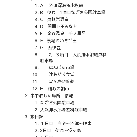
A 沼津深海魚水族館
B 伊東 1泊目なぎさ公園駐車場
C 黒根岩温泉
D 開国下田みなと
E 金谷温泉 千人風呂
F 筏場のわさび田
G 西伊豆
2，３泊目 大浜海水浴場無料
駐車場
はんばた市場
沖あがり食堂
堂ヶ島遊覧船
H 稲取の朝市
車中泊した場所 情報
なぎさ公園駐車場
大浜海水浴場無料駐車場
旅日記
１日目 自宅～沼津～伊東
2日目 伊東～堂ヶ島