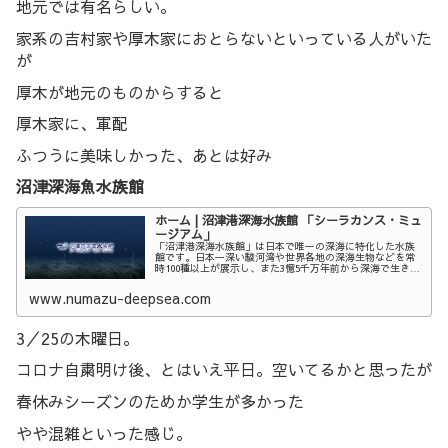
地元では有名らしい。
家系の吉村家や厚木家におとらないといっている人がいた
が
厚木が地元のものからすると
厚木家に、軍配
ふつうに美味しかった、あとは好み
沼津深海魚水族館
ホーム | 沼津港深海水族館 「シーラカンス・ミュ
ージアム」
「沼津港深海水族館」は日本で唯一の深海に特化した水族
館です。日本一深い駿河湾や世界各地の深海生物などを常
時100種以上が展示し、また3憶5千万年前から深海で生き続
けている“生きる化石”シーラカンスの冷凍個体2体とはく
製3体を見ることができます。
www.numazu-deepsea.com
3／25の木曜日。
コロナ自粛明け後、とはいえ平日。空いてるかと思ったが
春休みシーズンのためか学生が多かった
やや混雑といった感じ。