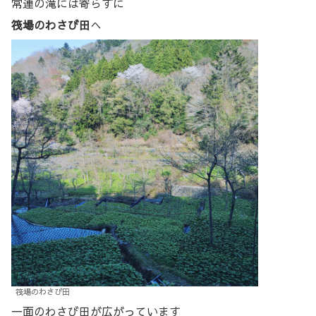
常連の滝には寄らずに
筏場のわさび田
へ
筏場のわさび田
一面のわさび田が広がっています