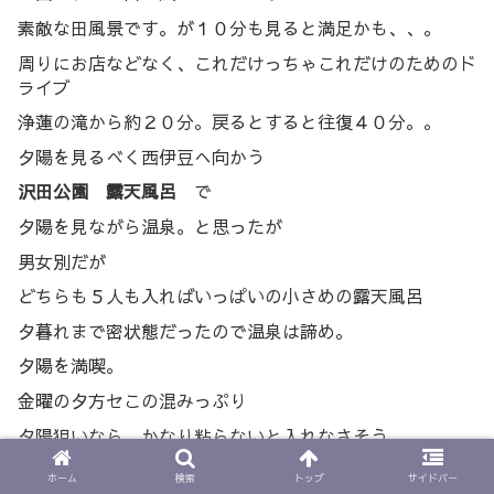
素敵な田風景です。が１０分も見ると満足かも、、。
周りにお店などなく、これだけっちゃこれだけのためのド
ライブ
浄蓮の滝から約２０分。戻るとすると往復４０分。。
夕陽を見るべく西伊豆へ向かう
沢田公園 露天風呂
で
夕陽を見ながら温泉。と思ったが
男女別だが
どちらも５人も入ればいっぱいの小さめの露天風呂
夕暮れまで密状態だったので温泉は諦め。
夕陽を満喫。
金曜の夕方セこの混みっぷり
夕陽狙いなら、かなり粘らないと入れなさそう。
夜も更けてきたので
ホーム
検索
トップ
サイドバー