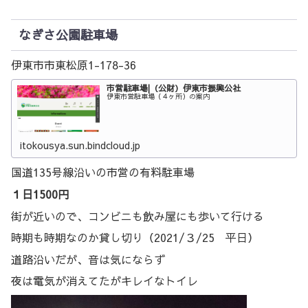
なぎさ公園駐車場
伊東市市東松原1-178-36
市営駐車場|（公財）伊東市振興公社
伊東市営駐車場（４ヶ所）の案内
itokousya.sun.bindcloud.jp
国道135号線沿いの市営の有料駐車場
１日1500円
街が近いので、コンビニも飲み屋にも歩いて行ける
時期も時期なのか貸し切り（2021/３/25 平日）
道路沿いだが、音は気にならず
夜は電気が消えてたがキレイなトイレ