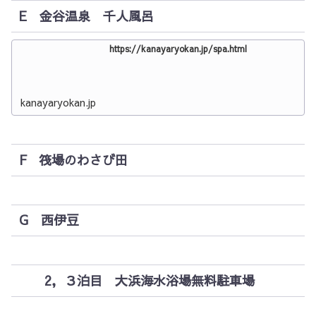
E 金谷温泉 千人風呂
https://kanayaryokan.jp/spa.html
kanayaryokan.jp
F 筏場のわさび田
G 西伊豆
2，３泊目 大浜海水浴場無料駐車場