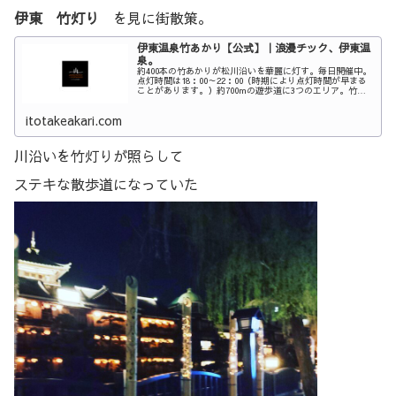
伊東 竹灯り
を見に街散策。
伊東温泉竹あかり【公式】｜浪漫チック、伊東温
泉。
約400本の竹あかりが松川沿いを華麗に灯す。毎日開催中。
点灯時間は18：00～22：00（時期により点灯時間が早まる
ことがあります。）約700mの遊歩道に3つのエリア。竹あ
かりの優しい灯りが、温泉情緒あふれるやさしい雰囲気を
演出します。
itotakeakari.com
川沿いを竹灯りが照らして
ステキな散歩道になっていた