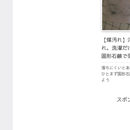
【煤汚れ】
れ。洗濯だ
固形石鹸で
落ちにくいとあ
ひとまず固形石
よう
スポ