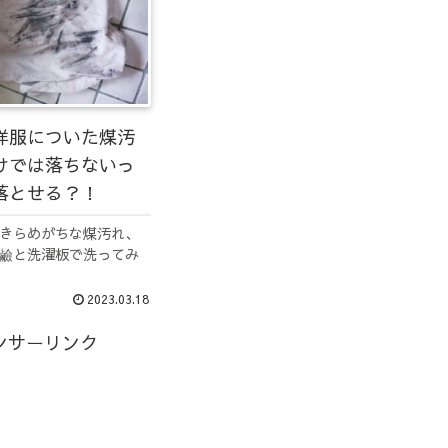
洋服についた煤汚
けでは落ちないっ
落とせる？！
きらめがちな煤汚れ、
鹼と洗濯板で洗ってみ
2023.03.18
ンサーリンク