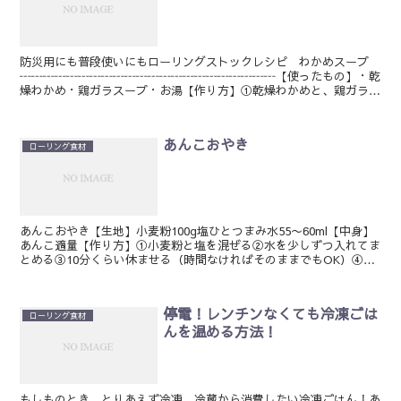
防災用にも普段使いにもローリングストックレシピ わかめスープ
┅┅┅┅┅┅┅┅┅┅┅┅┅┅┅┅┅┅┅┅┅┅【使ったもの】・乾
燥わかめ・鶏ガラスープ・お湯【作り方】①乾燥わかめと、鶏ガラ1
人前は小さじ１をお椀やカップにいれる➁沸いたお湯をかける...
あんこおやき
ローリング食材
あんこおやき【生地】小麦粉100g塩ひとつまみ水55〜60ml【中身】
あんこ適量【作り方】①小麦粉と塩を混ぜる②水を少しずつ入れてま
とめる③10分くらい休ませる（時間なければそのままでもOK）④4
等分⑤丸く伸ばす⑥あんこ包む⑦平たくする焼く...
停電！レンチンなくても冷凍ごは
ローリング食材
んを温める方法！
もしものとき、とりあえず冷凍、冷蔵から消費したい冷凍ごはん！あ