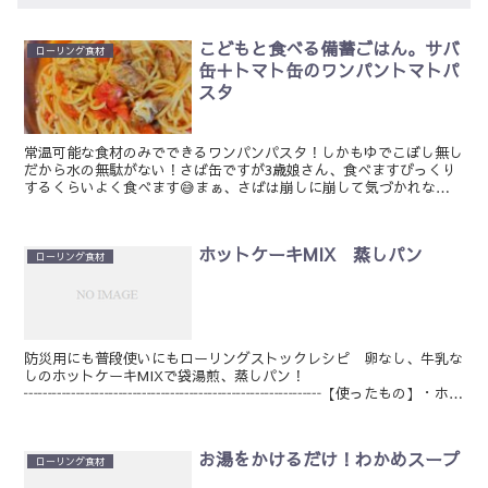
こどもと食べる備蓄ごはん。サバ
ローリング食材
缶＋トマト缶のワンパントマトパ
スタ
常温可能な食材のみでできるワンパンパスタ！しかもゆでこぼし無し
だから水の無駄がない！さば缶ですが3歳娘さん、食べますびっくり
するくらいよく食べます😅まぁ、さばは崩しに崩して気づかれない
ように😁【100g】（1人分）パスタ 100gサバ缶 ...
ホットケーキMIX 蒸しパン
ローリング食材
防災用にも普段使いにもローリングストックレシピ 卵なし、牛乳な
しのホットケーキMIXで袋湯煎、蒸しパン！
┅┅┅┅┅┅┅┅┅┅┅┅┅┅┅┅┅┅┅┅┅【使ったもの】・ホッ
トケーキMIX 200g・水 180ml・アイラップ※HM（ホットケーキ
M...
お湯をかけるだけ！わかめスープ
ローリング食材