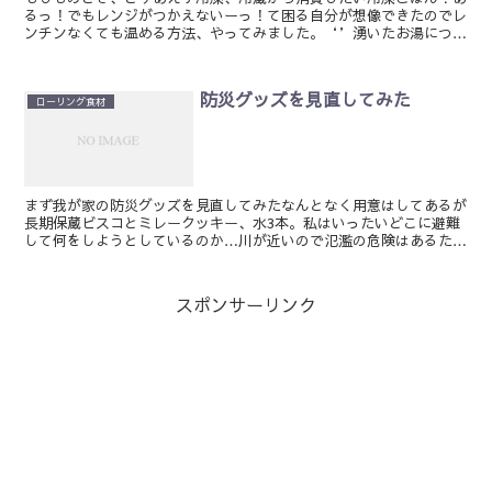
るっ！でもレンジがつかえないーっ！て困る自分が想像できたのでレ
ンチンなくても温める方法、やってみました。‘’湧いたお湯につけ
るだけ‘’①ラップのままだと米が水浸しになるので耐熱の...
防災グッズを見直してみた
ローリング食材
まず我が家の防災グッズを見直してみたなんとなく用意はしてあるが
長期保蔵ビスコとミレークッキー、水3本。私はいったいどこに避難
して何をしようとしているのか…川が近いので氾濫の危険はあるたぶ
ん一時避難を考えてこの防災グッズを用意はしたんだろうが...
スポンサーリンク